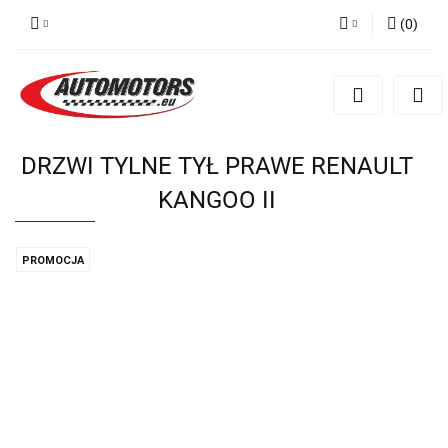
(
0
)
Zaloguj się
Zarejestruj się
Dodaj zgłoszenie
DRZWI TYLNE TYŁ PRAWE RENAULT
KANGOO II
PROMOCJA