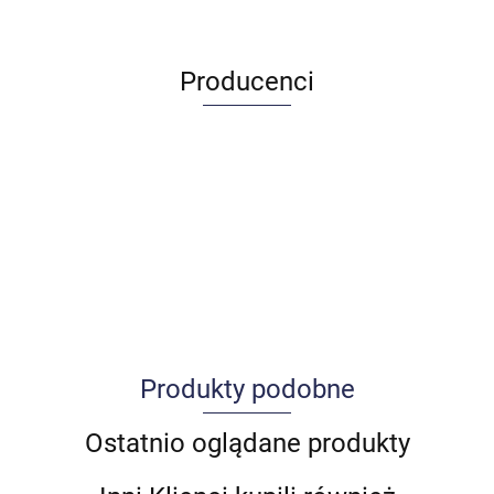
Producenci
Produkty podobne
Allegro_panel.ImageData
Ostatnio oglądane produkty