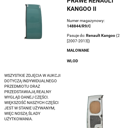
PRAWE RENAULT
KANGOO II
Numer magazynowy:
148844/R9/C
Pasuje do:
Renault
Kangoo
(2
[2007-2013])
MALOWANE
WLOD
WSZYSTKIE ZDJĘCIA W AUKCJI
DOTYCZĄ INDYWIDUALNEGO
PRZEDMIOTU ORAZ
PRZEDSTAWIAJĄ REALNY
WYGLĄD DANEJ CZĘŚCI.
WIĘKSZOŚĆ NASZYCH CZĘŚCI
JEST W STANIE UŻYWANYM,
WIĘC NOSZĄ ŚLADY
UŻYTKOWANIA.