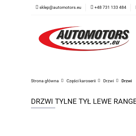
sklep@automotors.eu
+48 731 133 484
Części samochodo
Car audio
Now
Części samochodowe
Części karoserii
Strona główna
Części karoserii
Drzwi
Drzwi
DRZWI TYLNE TYŁ LEWE RANGE 