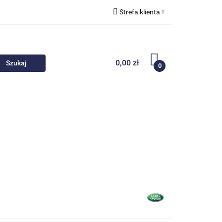
Strefa klienta
 akcesoria
Zaloguj się
Zarejestruj się
0,00 zł
0
Dodaj zgłoszenie
Nowości
Promocje