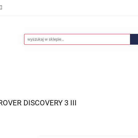
we
Części karoserii
Opony i felgi
Wyposażenie i
ości
Promocje
Opony i felgi
Wyposażenie i akcesoria
Car audio
OVER DISCOVERY 3 III