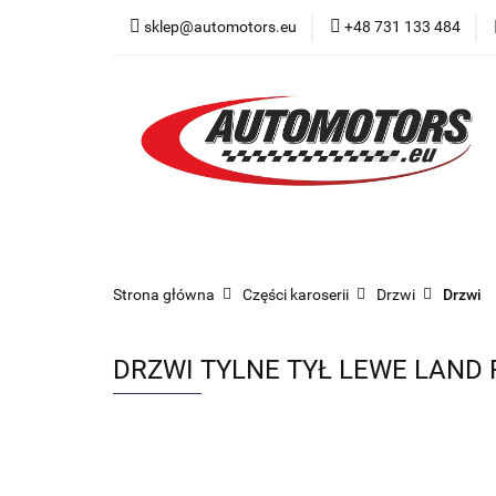
sklep@automotors.eu
+48 731 133 484
Części samochodo
Car audio
Now
Części samochodowe
Części karoserii
Strona główna
Części karoserii
Drzwi
Drzwi
DRZWI TYLNE TYŁ LEWE LAND R