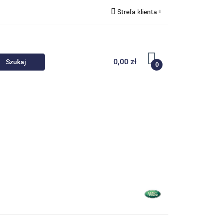
Strefa klienta
 akcesoria
Zaloguj się
Zarejestruj się
0,00 zł
0
Dodaj zgłoszenie
Nowości
Promocje