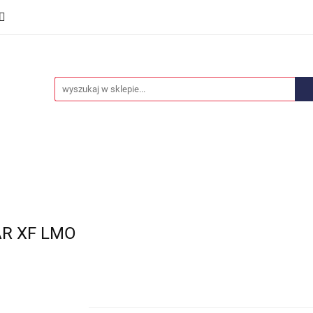
we
Części karoserii
Opony i felgi
Wyposażenie i
ości
Promocje
Opony i felgi
Wyposażenie i akcesoria
Car audio
AR XF LMO