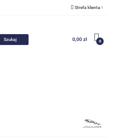
Strefa klienta
 akcesoria
Zaloguj się
Zarejestruj się
0,00 zł
0
Dodaj zgłoszenie
Nowości
Promocje