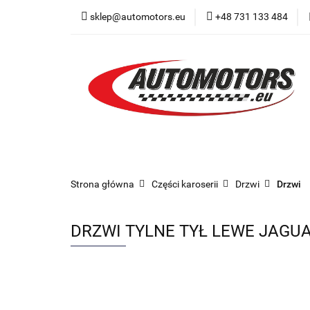
sklep@automotors.eu
+48 731 133 484
Części samochodo
Car audio
Now
Części samochodowe
Części karoserii
Strona główna
Części karoserii
Drzwi
Drzwi
DRZWI TYLNE TYŁ LEWE JAGU