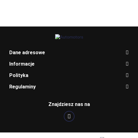
EXPERT II
JUMPY
DOBLO
DOBLO
EXPERT 
SCUDO
BLAUPUNKT
Dane adresowe
Informacje
Polityka
Regulaminy
Znajdziesz nas na
BOSCH