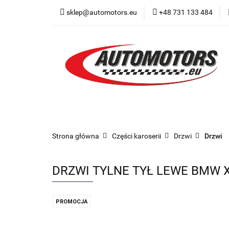
sklep@automotors.eu
+48 731 133 484
Części samochodo
Car audio
Now
Części samochodowe
Części karoserii
Strona główna
Części karoserii
Drzwi
Drzwi
DRZWI TYLNE TYŁ LEWE BMW X
PROMOCJA