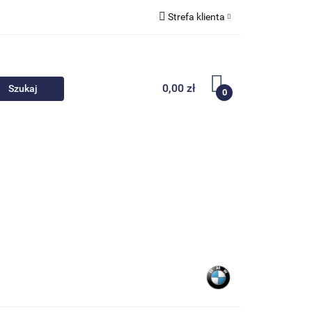
Strefa klienta
 akcesoria
Zaloguj się
Zarejestruj się
0,00 zł
0
Dodaj zgłoszenie
Nowości
Promocje