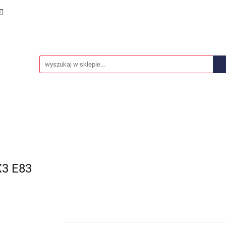
we
Części karoserii
Opony i felgi
Wyposażenie i
ości
Promocje
Opony i felgi
Wyposażenie i akcesoria
Car audio
3 E83