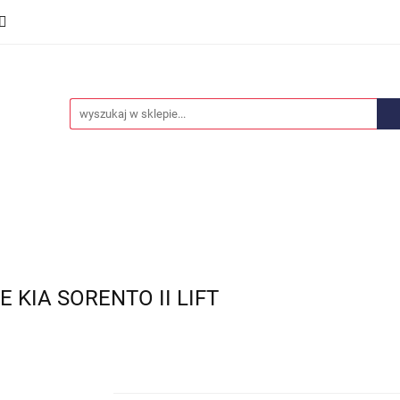
we
Części karoserii
Opony i felgi
Wyposażenie i
ości
Promocje
Opony i felgi
Wyposażenie i akcesoria
Car audio
 KIA SORENTO II LIFT