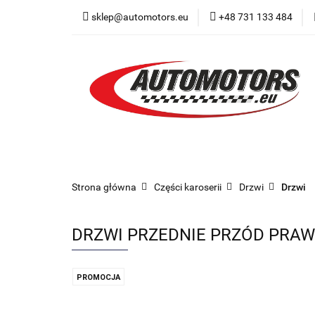
sklep@automotors.eu
+48 731 133 484
Części samochodo
Car audio
Now
Części samochodowe
Części karoserii
Strona główna
Części karoserii
Drzwi
Drzwi
DRZWI PRZEDNIE PRZÓD PRAWE
PROMOCJA