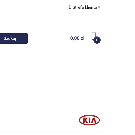
Strefa klienta
 akcesoria
Zaloguj się
Zarejestruj się
0,00 zł
0
Dodaj zgłoszenie
Nowości
Promocje