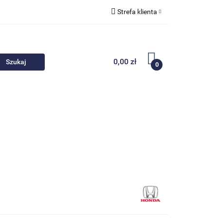
Strefa klienta
 akcesoria
Zaloguj się
Zarejestruj się
0,00 zł
0
Dodaj zgłoszenie
Nowości
Promocje