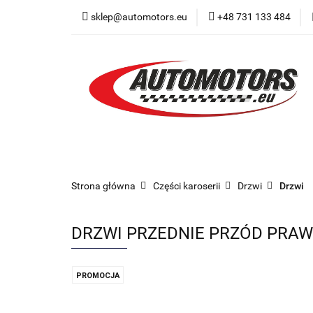
sklep@automotors.eu
+48 731 133 484
Części samochodo
Car audio
Now
Części samochodowe
Części karoserii
Strona główna
Części karoserii
Drzwi
Drzwi
DRZWI PRZEDNIE PRZÓD PRAWE
PROMOCJA