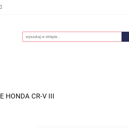
we
Części karoserii
Opony i felgi
Wyposażenie i
ości
Promocje
Opony i felgi
Wyposażenie i akcesoria
Car audio
 HONDA CR-V III