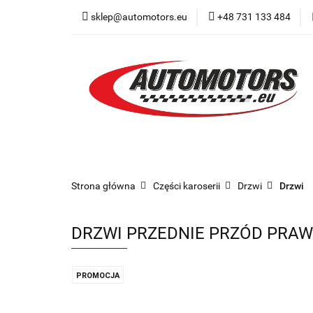
sklep@automotors.eu
+48 731 133 484
Części samochodo
Car audio
Now
Części samochodowe
Części karoserii
Strona główna
Części karoserii
Drzwi
Drzwi
DRZWI PRZEDNIE PRZÓD PRAWE
PROMOCJA