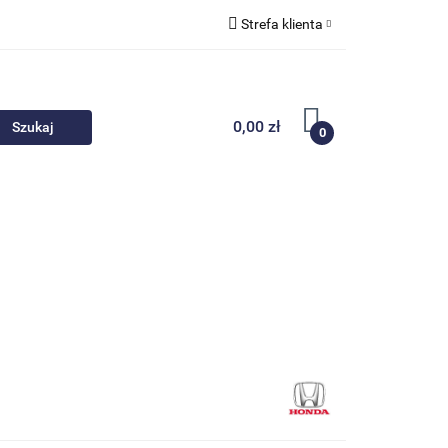
Strefa klienta
 akcesoria
Zaloguj się
Zarejestruj się
0,00 zł
0
Dodaj zgłoszenie
Nowości
Promocje