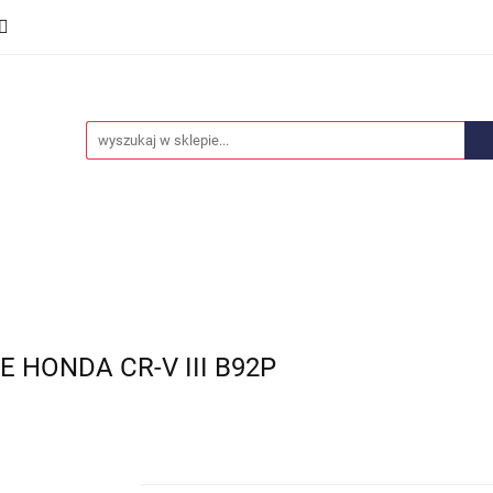
we
Części karoserii
Opony i felgi
Wyposażenie i
ości
Promocje
Opony i felgi
Wyposażenie i akcesoria
Car audio
 HONDA CR-V III B92P