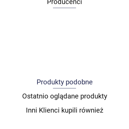
Producenci
Produkty podobne
Allegro_panel.ImageData
Ostatnio oglądane produkty
Inni Klienci kupili również