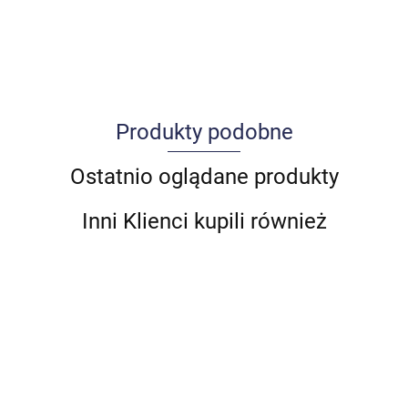
Produkty podobne
Allegro_panel.ImageData
Ostatnio oglądane produkty
Inni Klienci kupili również
CZYTNIK
CZYTNIK
MODUŁ