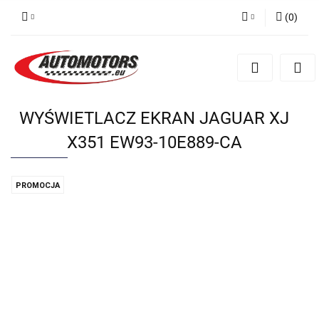
(
0
)
Zaloguj się
Zarejestruj się
Dodaj zgłoszenie
WYŚWIETLACZ EKRAN JAGUAR XJ
X351 EW93-10E889-CA
PROMOCJA