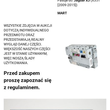
Pasuje do:
Jaguar
XJ
(X351
[2009-2015])
MART
WSZYSTKIE ZDJĘCIA W AUKCJI
DOTYCZĄ INDYWIDUALNEGO
PRZEDMIOTU ORAZ
PRZEDSTAWIAJĄ REALNY
WYGLĄD DANEJ CZĘŚCI.
WIĘKSZOŚĆ NASZYCH CZĘŚCI
JEST W STANIE UŻYWANYM,
WIĘC NOSZĄ ŚLADY
UŻYTKOWANIA.
Przed zakupem
proszę zapoznać się
z regulaminem.