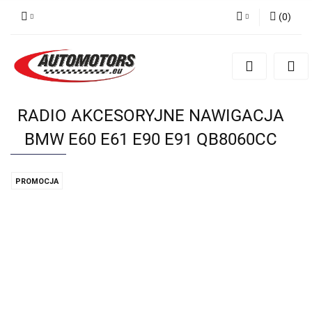
(
0
)
Zaloguj się
Zarejestruj się
Dodaj zgłoszenie
RADIO AKCESORYJNE NAWIGACJA
BMW E60 E61 E90 E91 QB8060CC
PROMOCJA