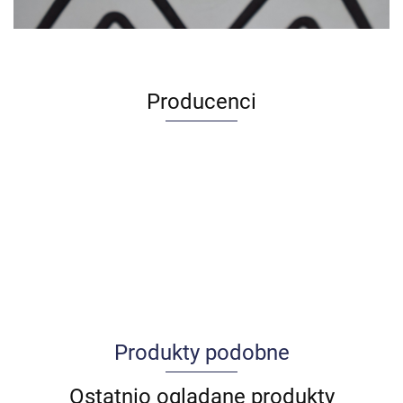
Producenci
Produkty podobne
Allegro_panel.ImageData
Ostatnio oglądane produkty