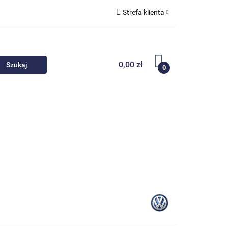
Strefa klienta
 akcesoria
Zaloguj się
Zarejestruj się
0,00 zł
0
Dodaj zgłoszenie
Nowości
Promocje