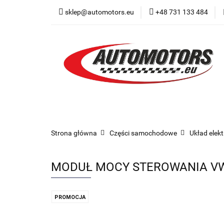
sklep@automotors.eu
+48 731 133 484
Części samochodo
Car audio
Now
Części samochodowe
Części karoserii
Strona główna
Części samochodowe
Układ elek
MODUŁ MOCY STEROWANIA VW 
PROMOCJA