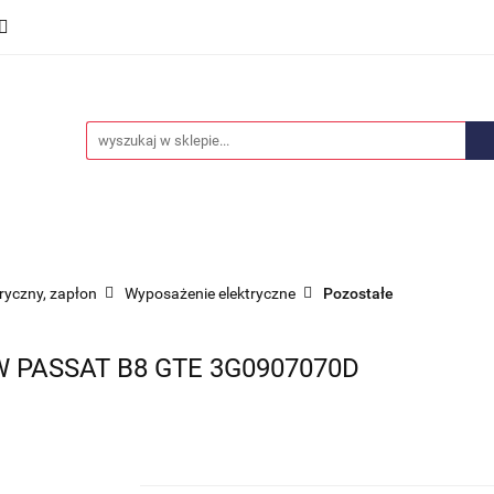
we
Części karoserii
Opony i felgi
Wyposażenie i
ości
Promocje
Opony i felgi
Wyposażenie i akcesoria
Car audio
tryczny, zapłon
Wyposażenie elektryczne
Pozostałe
PASSAT B8 GTE 3G0907070D